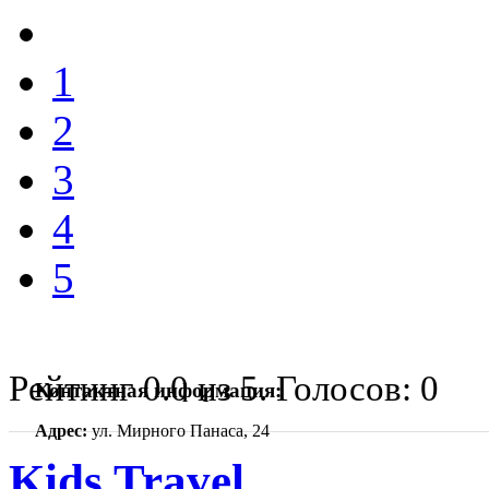
1
2
3
4
5
Рейтинг
0.0
из
5
. Голосов:
0
Контактная информация:
Адрес:
ул. Мирного Панаса, 24
Kids Travel