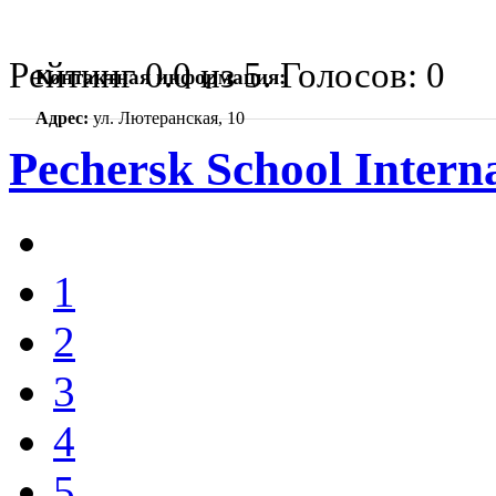
Рейтинг
0.0
из
5
. Голосов:
0
Контактная информация:
Адрес:
ул. Лютеранская, 10
Pechersk School Interna
1
2
3
4
5