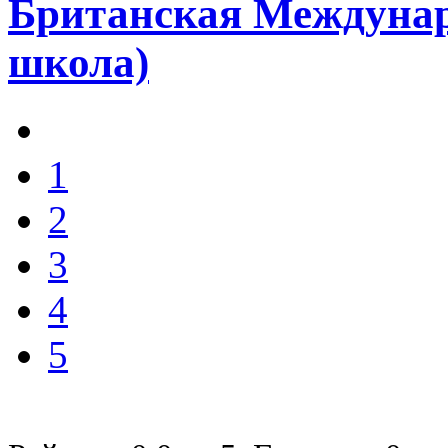
Британская Междуна
школа)
1
2
3
4
5