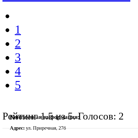
1
2
3
4
5
Рейтинг
1.5
из
5
. Голосов:
2
Контактная информация:
Адрес:
ул. Приречная, 27б