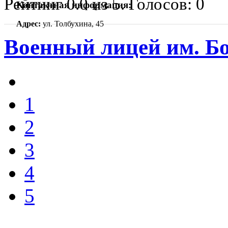
Рейтинг
0.0
из
5
. Голосов:
0
Контактная информация:
Адрес:
ул. Толбухина, 45
Военный лицей им. Б
1
2
3
4
5