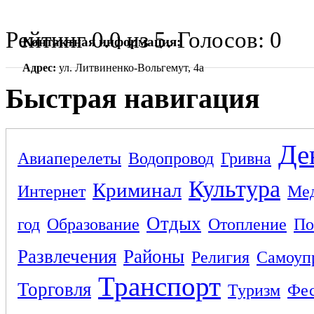
Рейтинг
0.0
из
5
. Голосов:
0
Контактная информация:
Адрес:
ул. Литвиненко-Вольгемут, 4а
Быстрая навигация
Де
Авиаперелеты
Водопровод
Гривна
Культура
Криминал
Интернет
Ме
Отдых
год
Образование
Отопление
По
Развлечения
Районы
Религия
Самоуп
Транспорт
Торговля
Туризм
Фес