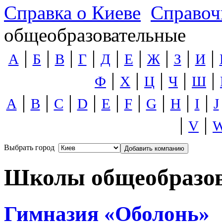
Справка о Киеве
Справоч
общеобразовательные
|
|
|
|
|
|
|
|
|
А
Б
В
Г
Д
Е
Ж
З
И
|
|
|
|
|
Ф
Х
Ц
Ч
Ш
|
|
|
|
|
|
|
|
|
A
B
C
D
E
F
G
H
I
J
|
|
V
Выбрать город
Добавить компанию
Школы общеобразо
Гимназия «Оболонь»