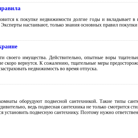
правила
товится к покупке недвижимости долгие годы и вкладывает в 
Эксперты настаивают, только знания основных правил покупки 
краине
сти своего имущества. Действительно, опытные воры тщательн
и не скоро вернутся. К сожалению, тщательные меры предосторож
застраховать недвижимость во время отпуска.
комнаты оборудуют подвесной сантехникой. Такие типы сан
удивительно, ведь подвесная сантехника не только смотрится с
тся установить подвесную сантехнику. Поэтому нужно ответстве