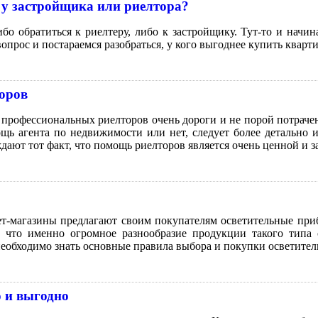
 у застройщика или риелтора?
 обратиться к риелтеру, либо к застройщику. Тут-то и начинае
опрос и постараемся разобраться, у кого выгоднее купить кварти
оров
и профессиональных риелторов очень дороги и не порой потрач
ь агента по недвижимости или нет, следует более детально и
ждают тот факт, что помощь риелторов является очень ценной 
т-магазины предлагают своим покупателям осветительные прибо
 что именно огромное разнообразие продукции такого типа о
 необходимо знать основные правила выбора и покупки осветит
о и выгодно