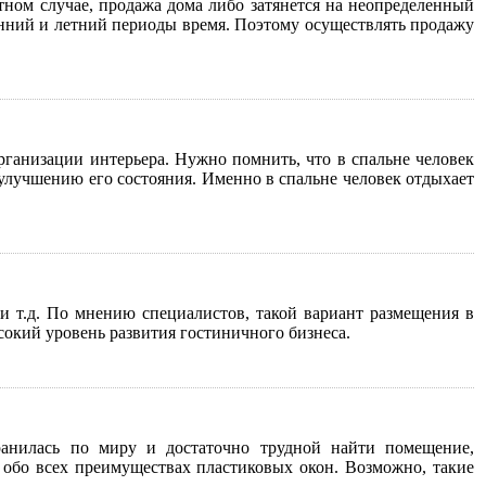
тном случае, продажа дома либо затянется на неопределенный
енний и летний периоды время. Поэтому осуществлять продажу
рганизации интерьера. Нужно помнить, что в спальне человек
ь улучшению его состояния. Именно в спальне человек отдыхает
 и т.д. По мнению специалистов, такой вариант размещения в
сокий уровень развития гостиничного бизнеса.
транилась по миру и достаточно трудной найти помещение,
 обо всех преимуществах пластиковых окон. Возможно, такие