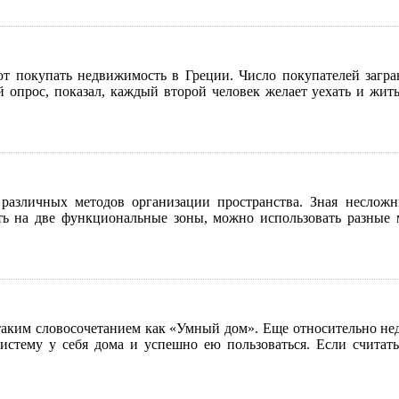
ют покупать недвижимость в Греции. Число покупателей загра
й опрос, показал, каждый второй человек желает уехать и жит
 различных методов организации пространства. Зная несло
ить на две функциональные зоны, можно использовать разные
 таким словосочетанием как «Умный дом». Еще относительно не
стему у себя дома и успешно ею пользоваться. Если считать,