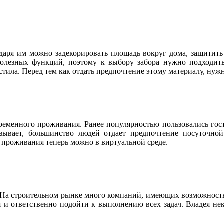
даря им можно задекорировать площадь вокруг дома, защитить 
олезных функций, поэтому к выбору забора нужно подходить
тила. Перед тем как отдать предпочтение этому материалу, нуж
ременного проживания. Ранее популярностью пользовались гос
зывает, большинство людей отдает предпочтение посуточной
о проживания теперь можно в виртуальной среде.
 На строительном рынке много компаний, имеющих возможность п
я и ответственно подойти к выполнению всех задач. Владея н