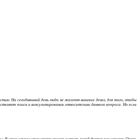
тью. На сегодняшний день люди не жалеют никаких денег, для того, чтобы
ствляют поиск и консультирования относительно данного вопроса. Но если
ы. В этом случае злую шутку может сыграть такой фактор как эмоции. Очень