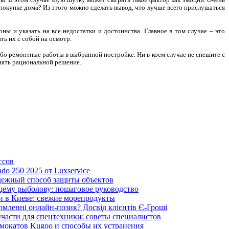
 покупке дома? Из этого можно сделать вывод, что лучше всего прислушаться
ы и указать на все недостатки и достоинства. Главное в том случае – это
ть их с собой на осмотр.
бо ремонтные работы в выбранной постройке. Ни в коем случае не спешите с
нять рациональной решение.
ссов
ado 250 2025 от Luxservice
дежный способ защиты объектов
щему рыболову: пошаговое руководство
и в Киеве: свежие морепродукты
рмленні онлайн-позик? Досвід клієнтів Є-Гроші
пчасти для спецтехники: советы специалистов
мокатов Kugoo и способы их устранения