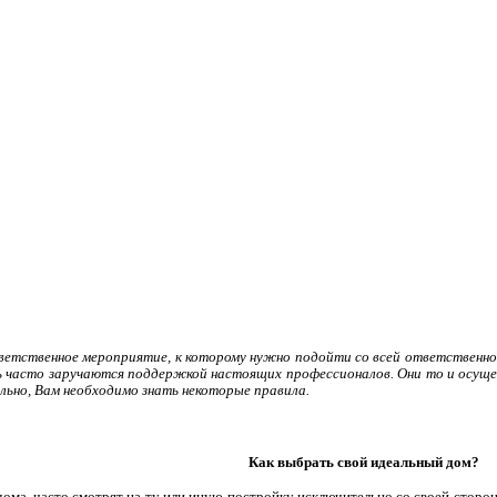
ветственное мероприятие, к которому нужно подойти со всей ответственнос
ь часто заручаются поддержкой настоящих профессионалов. Они то и осуще
ьно, Вам необходимо знать некоторые правила.
Как выбрать свой идеальный дом?
ома, часто смотрят на ту или иную постройку исключительно со своей сторон