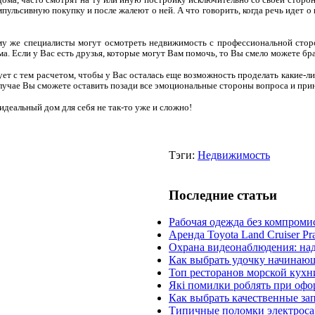
ульсивную покупку и после жалеют о ней. А что говорить, когда речь идет о
у же специалисты могут осмотреть недвижимость с профессиональной сторон
а. Если у Вас есть друзья, которые могут Вам помочь, то Вы смело можете бра
т с тем расчетом, чтобы у Вас осталась еще возможность проделать какие-ли
лучае Вы сможете оставить позади все эмоциональные стороны вопроса и при
идеальный дом для себя не так-то уже и сложно!
Тэги:
Недвижимость
Последние статьи
Рабочая одежда без компроми
Аренда Toyota Land Cruiser Pr
Охрана видеонаблюдения: на
Как выбрать удочку начинаю
Топ ресторанов морской кухн
Які помилки роблять при офо
Как выбрать качественные за
Типичные поломки электроса