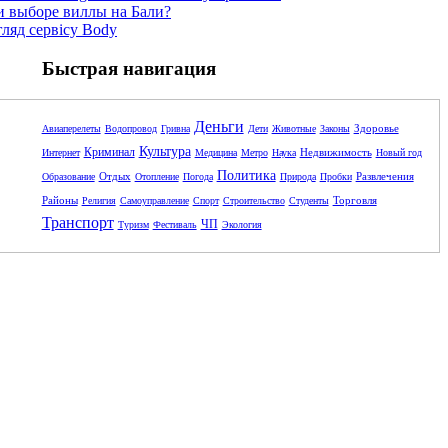
и выборе виллы на Бали?
гляд сервісу Body
Быстрая навигация
Деньги
Здоровье
Авиаперелеты
Водопровод
Гривна
Дети
Животные
Законы
Культура
Криминал
Недвижимость
Интернет
Медицина
Метро
Наука
Новый год
Политика
Отдых
Развлечения
Образование
Отопление
Погода
Природа
Пробки
Районы
Торговля
Религия
Самоуправление
Спорт
Строительство
Студенты
Транспорт
ЧП
Туризм
Фестиваль
Экология