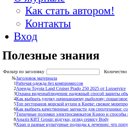
Как стать автором!
Контакты
Вход
Полезные знания
Фильтр по заголовку
Количество 
№
Заголовок материала
1
Рабочая одежда без компромиссов
2
Аренда Toyota Land Cruiser Prado 250 2025 от Luxservice
3
Охрана видеонаблюдения: надежный способ защиты объ
4
Как выбрать удочку начинающему рыболову: пошаговое
5
Топ ресторанов морской кухни в Киеве: свежие морепр
6
Как выбрать качественные запчасти для спецтехники: с
7
Типичные поломки электросамокатов Kugoo и способы 
8
Аналіз КИТ Group: відгуки, огляд сервісу Body
9
Храп и разные культурные подходы к лечению: что попу