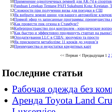
10
Применение одноточечных ремней для АК-74 в спортив
11
Panduan Lengkap Tentang PAFI Sukabumi Kota: Kegiatan, T
12
Сложности при получении визы для поездки в СШ
13
Як вибрати зимові шини для вашого автомобіля: ключові
14
Прямой эфир vs записанные программы: преимущества 
15
Как провести пик сезона в Стамбуле?
16
Киберпространство под контролем - юридические вопро
17
Как быстро и эффективно продвинуть стартап на рынке
18
Оподаткування LLC в США: зрозуміло та просто
19
Як прискорити метаболізм: 11 кроків до здоров’я
20
Преимущества и недостатки кредитных карт
<<
Первая
<
Предыдущая
1
2
Последние статьи
Рабочая одежда без ко
Аренда Toyota Land Cru
Luxservice