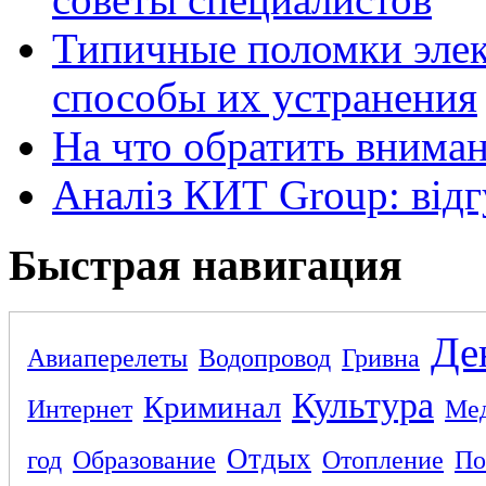
Типичные поломки элек
способы их устранения
На что обратить внима
Аналіз КИТ Group: відг
Быстрая навигация
Де
Авиаперелеты
Водопровод
Гривна
Культура
Криминал
Интернет
Ме
Отдых
год
Образование
Отопление
По