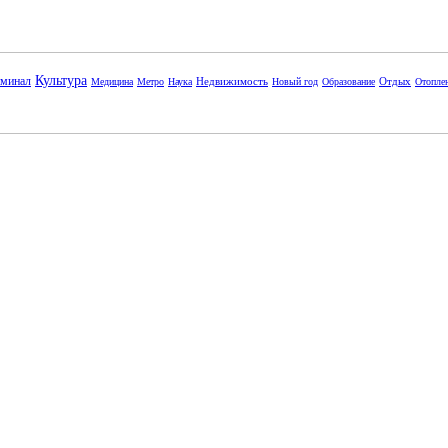
Культура
минал
Недвижимость
Отдых
Медицина
Метро
Наука
Новый год
Образование
Отопле