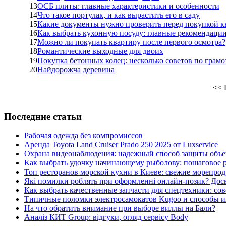
13
ОСБ плиты: главные характеристики и особенности
14
Что такое портулак, и как вырастить его в саду
15
Какие документы нужно проверить перед покупкой 
16
Как выбрать кухонную посуду: главные рекомендаци
17
Можно ли покупать квартиру после первого осмотра?
18
Романтические выходные для двоих
19
Покупка бетонных колец: несколько советов по грам
20
Найдорожча деревина
<<
Последние статьи
Рабочая одежда без компромиссов
Аренда Toyota Land Cruiser Prado 250 2025 от Luxservice
Охрана видеонаблюдения: надежный способ защиты объе
Как выбрать удочку начинающему рыболову: пошаговое 
Топ ресторанов морской кухни в Киеве: свежие морепро
Які помилки роблять при оформленні онлайн-позик? Досв
Как выбрать качественные запчасти для спецтехники: со
Типичные поломки электросамокатов Kugoo и способы и
На что обратить внимание при выборе виллы на Бали?
Аналіз КИТ Group: відгуки, огляд сервісу Body