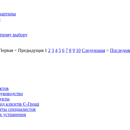
квартиры
и
отному выбору
Первая
<
Предыдущая
1
2
3
4
5
6
7
8
9
10
Следующая
>
Последня
ктов
руководство
дукты
ід клієнтів Є-Гроші
веты специалистов
х устранения