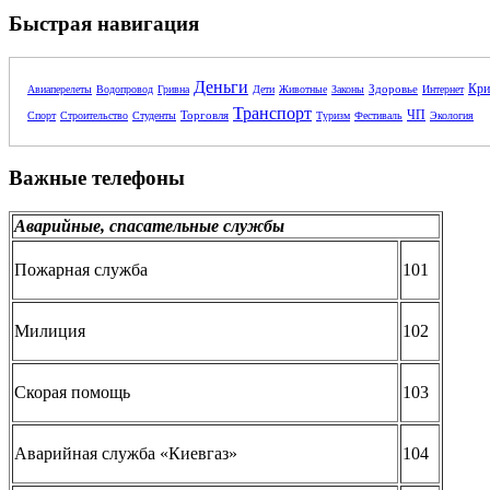
Быстрая навигация
Деньги
Кри
Здоровье
Авиаперелеты
Водопровод
Гривна
Дети
Животные
Законы
Интернет
Транспорт
ЧП
Торговля
Спорт
Строительство
Студенты
Туризм
Фестиваль
Экология
Важные телефоны
Аварийные, спасательные службы
Пожарная служба
101
Милиция
102
Скорая помощь
103
Аварийная служба «Киевгаз»
104