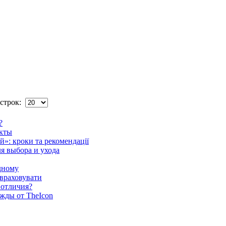
строк:
?
екты
»: кроки та рекомендації
я выбора и ухода
одному
 враховувати
 отличия?
жды от TheIcon