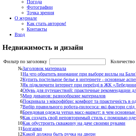
Погода
Фотографии
Точка зрения
О журнале
Как стать автором!
Контакты
Вход
Недвижимость и дизайн
Фильтр по заголовку
Количество 
№
Заголовок материала
1
На что обратить внимание при выборе виллы на Бали
2
Купить постельное белье в интернете - основные асп
3
Як підключити інтернет при переїзді в ЖК «Лебединий
4
Обувь для путешествий: практичные рекомендации дл
5
Мир диванов: разнообразие материалов
6
Покривала з мікрофібри: комфорт та практичність в 
7
Вибір правильного робота-пилососа: які фактори слід
8
Брендовая одежда versus масс-маркет: в чем основные
9
Как создать свой неповторимый стиль с помощью оде
10
Как обустроить скважину на даче своими руками
11
Болгарки
12
Какой должна быть ручка на двери