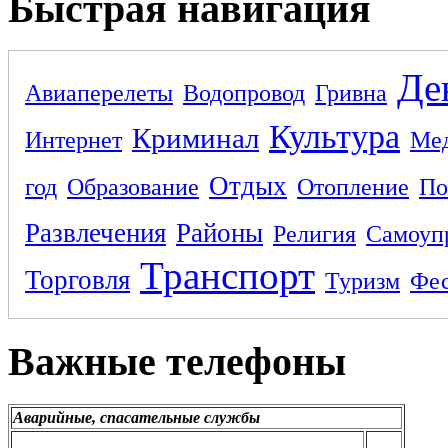
Быстрая навигация
Де
Авиаперелеты
Водопровод
Гривна
Культура
Криминал
Интернет
Ме
Отдых
год
Образование
Отопление
По
Развлечения
Районы
Религия
Самоуп
Транспорт
Торговля
Туризм
Фес
Важные телефоны
Аварийные, спасательные службы