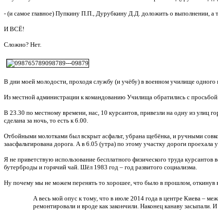
- (и самое главное) Пупкину П.П., Дурубкину Д.Д. доложить о выполнении, а
И ВСЁ!
Сложно? Нет.
В дни моей молодости, проходя службу (и учёбу) в военном училище одного
Из местной администрации к командованию Училища обратились с просьбой о 
В 23.30 по местному времени, нас, 10 курсантов, привезли на одну из улиц 
сделана за ночь, то есть к 6.00.
Отбойными молотками был вскрыт асфальт, убрана щебёнка, и ручными совко
заасфальтирована дорога. А в 6.05 (утра) по этому участку дороги проехала 
Я не приветствую использование бесплатного физического труда курсантов в
бутерброды и горячий чай. Шёл 1983 год – год развитого социализма.
Ну почему мы не можем перенять то хорошее, что было в прошлом, откинув в
А весь мой опус к тому, что в июле 2014 года в центре Киева – 
ремонтировали и вроде как закончили. Наконец канаву засыпали. И