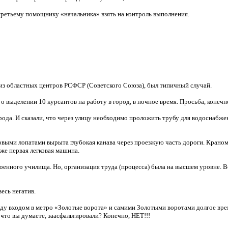
 третьему помощнику «начальника» взять на контроль выполнения.
 из областных центров РСФСР (Советского Союза), был типичный случай.
выделении 10 курсантов на работу в город, в ночное время. Просьба, конечн
города. И сказали, что через улицу необходимо проложить трубу для водоснабж
выми лопатами вырыта глубокая канава через проезжую часть дороги. Краном
уже первая легковая машина.
оенного училища. Но, организация труда (процесса) была на высшем уровне. 
есь негатив.
между входом в метро «Золотые ворота» и самими Золотыми воротами долгое вре
 что вы думаете, заасфальтировали? Конечно, НЕТ!!!