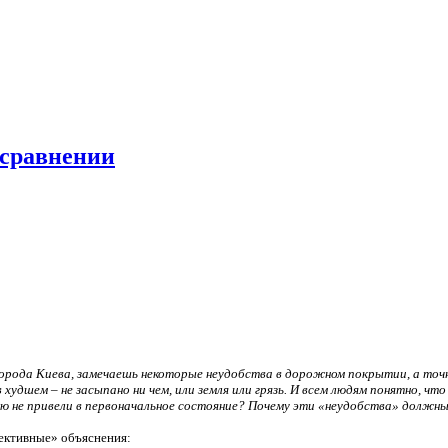
 сравнении
орода Киева, замечаешь некоторые неудобства в дорожном покрытии, а точн
 худшем – не засыпано ни чем, или земля или грязь. И всем людям понятно, ч
рию не привели в первоначальное состояние? Почему эти «неудобства» долж
ективные» объяснения: