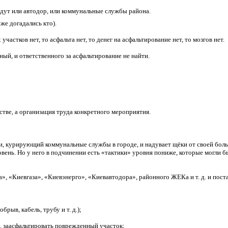
дут или автодор, или коммунальные службы района.
же догадались кто).
стков нет, то асфальта нет, то денег на асфальтирование нет, то мозгов нет.
ый, и ответственного за асфальтирование не найти.
стве, а организация труда конкретного мероприятия.
, курирующий коммунальные службы в городе, и надувает щёки от своей боль
ровень. Но у него в подчинении есть «тактики» уровня пониже, которые могли 
», «Киевгаза», «Киевэнерго», «Киевавтодора», районного ЖЕКа и т. д. и пост
рыв, кабель, трубу и т. д.);
Д. заасфальтировать поврежденный участок;