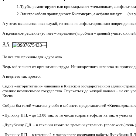
1.
Трубы ремонтируют или прокладывают «тепловики», а асфальт кла
2.
Электрокабеля прокладывает Киевэнерго, а асфальт кладут…. (вы у
А у этих вышеназванных служб, то плана по асфальтированию поврежденных уча
А идеальное решение (точнее – нерешение) проблем – данный участок ничейн
ÂÂ
Но все эти причины для «дураков».
Ведь всё зависит от организации труда. Не конкретного человека на производ
А ведь это так просто.
Сидит «авторитетный» чиновник в Киевской государственной администрации
столице независимого государства. Опускаться до каждой канавы – не его у
Киева.
Собрал бы такой «тактик» у себя в кабинете представителей «Киевводоканала
- Пупкину П.П. – до 13.00 такого то числа вскрыть асфальт на таком участке;
- Дурубкину Д.Д. – в течении такого то времени устранить (проложить) течь (об
- Пупкину П.П. – в течении 2-х часов после окончания работы Дурубкина Д.