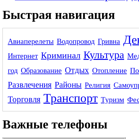
Быстрая навигация
Де
Авиаперелеты
Водопровод
Гривна
Культура
Криминал
Интернет
Ме
Отдых
год
Образование
Отопление
По
Развлечения
Районы
Религия
Самоуп
Транспорт
Торговля
Туризм
Фес
Важные телефоны