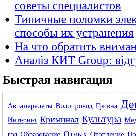
советы специалистов
Типичные поломки элек
способы их устранения
На что обратить внима
Аналіз КИТ Group: відг
Быстрая навигация
Де
Авиаперелеты
Водопровод
Гривна
Культура
Криминал
Интернет
Ме
Отдых
год
Образование
Отопление
По