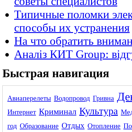
советы специалистов
Типичные поломки элек
способы их устранения
На что обратить внима
Аналіз КИТ Group: відг
Быстрая навигация
Де
Авиаперелеты
Водопровод
Гривна
Культура
Криминал
Интернет
Ме
Отдых
год
Образование
Отопление
По