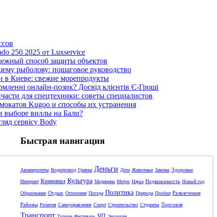
ссов
ado 250 2025 от Luxservice
дежный способ защиты объектов
щему рыболову: пошаговое руководство
и в Киеве: свежие морепродукты
рмленні онлайн-позик? Досвід клієнтів Є-Гроші
пчасти для спецтехники: советы специалистов
мокатов Kugoo и способы их устранения
и выборе виллы на Бали?
гляд сервісу Body
Быстрая навигация
Деньги
Здоровье
Авиаперелеты
Водопровод
Гривна
Дети
Животные
Законы
Культура
Криминал
Недвижимость
Интернет
Медицина
Метро
Наука
Новый год
Политика
Отдых
Развлечения
Образование
Отопление
Погода
Природа
Пробки
Районы
Торговля
Религия
Самоуправление
Спорт
Строительство
Студенты
Транспорт
ЧП
Туризм
Фестиваль
Экология