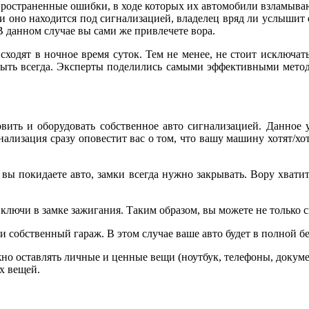
ространенные ошибки, в ходе которых их автомобили взламывают
ли оно находится под сигнализацией, владелец вряд ли услышит 
 В данном случае вы сами же привлечете вора.
сходят в ночное время суток. Тем не менее, не стоит исключать
быть всегда. Эксперты поделились самыми эффективными мето
ить и оборудовать собственное авто сигнализацией. Данное у
нализация сразу оповестит вас о том, что вашу машину хотят/х
вы покидаете авто, замки всегда нужно закрывать. Вору хватит
 ключи в замке зажигания. Таким образом, вы можете не только 
 собственный гараж. В этом случае ваше авто будет в полной б
жно оставлять личные и ценные вещи (ноутбук, телефоны, докуме
ых вещей.