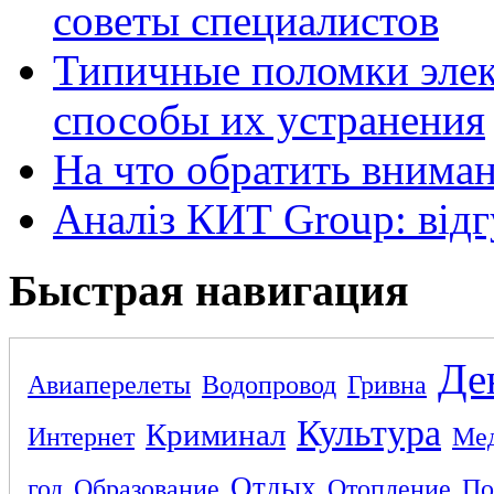
советы специалистов
Типичные поломки элек
способы их устранения
На что обратить внима
Аналіз КИТ Group: відг
Быстрая навигация
Де
Авиаперелеты
Водопровод
Гривна
Культура
Криминал
Интернет
Ме
Отдых
год
Образование
Отопление
По