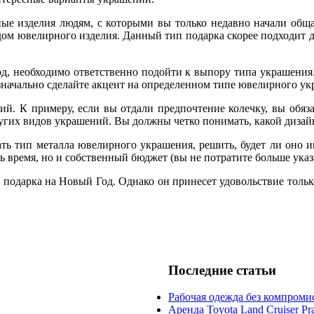
ые изделия людям, с которыми вы только недавно начали общат
видом ювелирного изделия. Данный тип подарка скорее подходит д
, необходимо ответственно подойти к выпору типа украшения. Э
 изначально сделайте акцент на определенном типе ювелирного у
ий. К примеру, если вы отдали предпочтение колечку, вы обяза
других видов украшений. Вы должны четко понимать, какой дизай
ать тип металла ювелирного украшения, решить, будет ли оно
ить время, но и собственный бюджет (вы не потратите больше ук
подарка на Новый Год. Однако он принесет удовольствие только 
Последние статьи
Рабочая одежда без компроми
Аренда Toyota Land Cruiser Pr