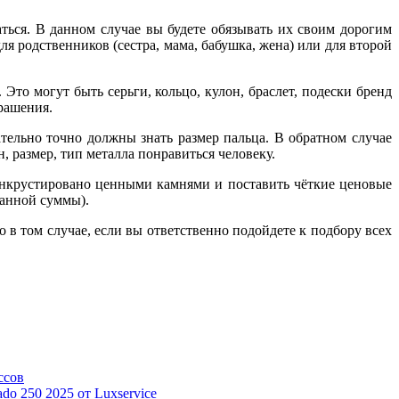
ься. В данном случае вы будете обязывать их своим дорогим
ля родственников (сестра, мама, бабушка, жена) или для второй
то могут быть серьги, кольцо, кулон, браслет, подески бренд
крашения.
тельно точно должны знать размер пальца. В обратном случае
н, размер, тип металла понравиться человеку.
 инкрустировано ценными камнями и поставить чёткие ценовые
азанной суммы).
в том случае, если вы ответственно подойдете к подбору всех
ссов
ado 250 2025 от Luxservice