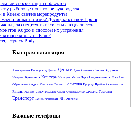
дежный способ защиты объектов
щему рыболову: пошаговое руководство
и в Киеве: свежие морепродукты
рмленні онлайн-позик? Досвід клієнтів Є-Гроші
пчасти для спецтехники: советы специалистов
мокатов Kugoo и способы их устранения
и выборе виллы на Бали?
гляд сервісу Body
Быстрая навигация
Деньги
Здоровье
Авиаперелеты
Водопровод
Гривна
Дети
Животные
Законы
Культура
Криминал
Недвижимость
Интернет
Медицина
Метро
Наука
Новый год
Политика
Отдых
Развлечения
Образование
Отопление
Погода
Природа
Пробки
Районы
Торговля
Религия
Самоуправление
Спорт
Строительство
Студенты
Транспорт
ЧП
Туризм
Фестиваль
Экология
Важные телефоны