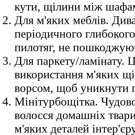
кути, щілини між шафам
Для м'яких меблів. Див
періодичного глибоког
пилотяг, не пошкоджую
Для паркету/ламінату. 
використання м'яких щі
ворсом, щоб уникнути 
Мінітурбощітка. Чудово
волосся домашніх твари
м'яких деталей інтер'єр