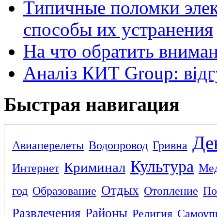
Типичные поломки элек
способы их устранения
На что обратить внима
Аналіз КИТ Group: відг
Быстрая навигация
Де
Авиаперелеты
Водопровод
Гривна
Культура
Криминал
Интернет
Ме
Отдых
год
Образование
Отопление
По
Развлечения
Районы
Религия
Самоуп