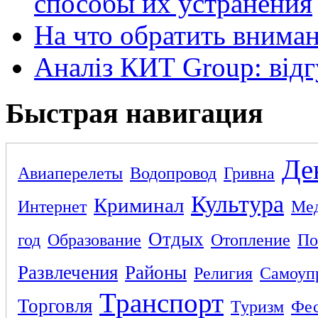
способы их устранения
На что обратить внима
Аналіз КИТ Group: відг
Быстрая навигация
Де
Авиаперелеты
Водопровод
Гривна
Культура
Криминал
Интернет
Ме
Отдых
год
Образование
Отопление
По
Развлечения
Районы
Религия
Самоуп
Транспорт
Торговля
Туризм
Фес