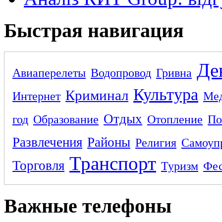
Быстрая навигация
Де
Авиаперелеты
Водопровод
Гривна
Культура
Криминал
Интернет
Ме
Отдых
год
Образование
Отопление
По
Развлечения
Районы
Религия
Самоуп
Транспорт
Торговля
Туризм
Фес
Важные телефоны