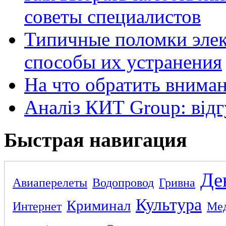
советы специалистов
Типичные поломки элек
способы их устранения
На что обратить внима
Аналіз КИТ Group: відг
Быстрая навигация
Де
Авиаперелеты
Водопровод
Гривна
Культура
Криминал
Интернет
Ме