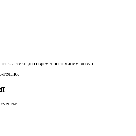
– от классики до современного минимализма.
оятельно.
я
лементы: