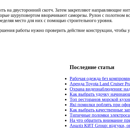
ь на двусторонний скотч. Затем закрепляют направляющие нити,
орые шуруповертом вворачивают саморезы. Рулон с полотном вс
еделяя место для них с помощью строительного уровня.
шения работы нужно проверить действие конструкции, чтобы убе
Последние статьи
Рабочая одежда без компроми
Аренда Toyota Land Cruiser Pr
Охрана видеонаблюдения: на
Как выбрать удочку начинаю
Топ ресторанов морской кухн
Які помилки роблять при офо
Как выбрать качественные за
Типичные поломки электроса
На что обратить внимание пр
Аналіз КИТ Group: відгуки, о