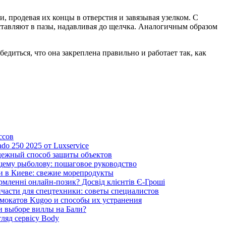
 продевая их концы в отверстия и завязывая узелком. С
тавляют в пазы, надавливая до щелчка. Аналогичным образом
диться, что она закреплена правильно и работает так, как
ссов
ado 250 2025 от Luxservice
дежный способ защиты объектов
щему рыболову: пошаговое руководство
и в Киеве: свежие морепродукты
рмленні онлайн-позик? Досвід клієнтів Є-Гроші
пчасти для спецтехники: советы специалистов
мокатов Kugoo и способы их устранения
и выборе виллы на Бали?
гляд сервісу Body