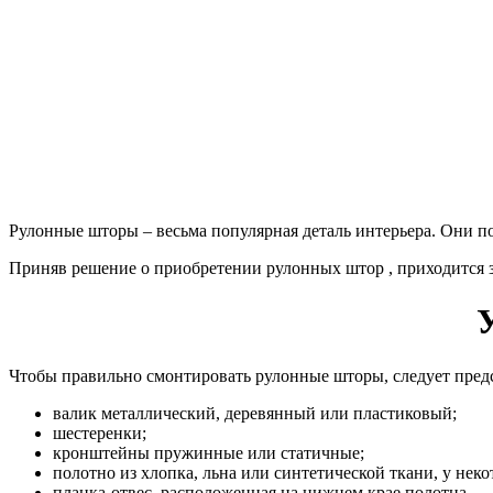
Рулонные шторы – весьма популярная деталь интерьера. Они п
Приняв решение о приобретении рулонных штор , приходится з
Чтобы правильно смонтировать рулонные шторы, следует предс
валик металлический, деревянный или пластиковый;
шестеренки;
кронштейны пружинные или статичные;
полотно из хлопка, льна или синтетической ткани, у не
планка-отвес, расположенная на нижнем крае полотна.