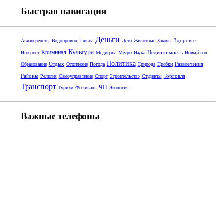
Быстрая навигация
Деньги
Здоровье
Авиаперелеты
Водопровод
Гривна
Дети
Животные
Законы
Культура
Криминал
Недвижимость
Интернет
Медицина
Метро
Наука
Новый год
Политика
Отдых
Развлечения
Образование
Отопление
Погода
Природа
Пробки
Районы
Торговля
Религия
Самоуправление
Спорт
Строительство
Студенты
Транспорт
ЧП
Туризм
Фестиваль
Экология
Важные телефоны