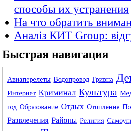
способы их устранения
На что обратить внима
Аналіз КИТ Group: відг
Быстрая навигация
Де
Авиаперелеты
Водопровод
Гривна
Культура
Криминал
Интернет
Ме
Отдых
год
Образование
Отопление
По
Развлечения
Районы
Религия
Самоуп