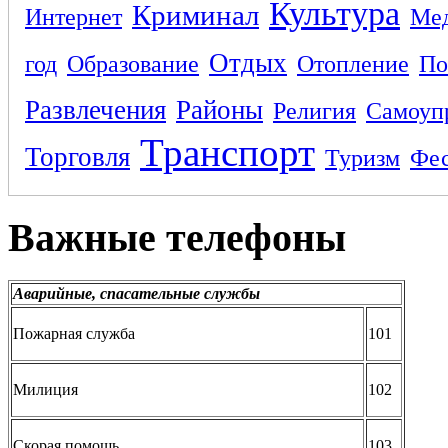
Культура
Криминал
Интернет
Ме
Отдых
год
Образование
Отопление
По
Развлечения
Районы
Религия
Самоуп
Транспорт
Торговля
Туризм
Фес
Важные телефоны
Аварийные, спасательные службы
Пожарная служба
101
Милиция
102
Скорая помощь
103