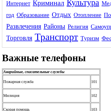
Культура
Криминал
Интернет
Ме
Отдых
год
Образование
Отопление
По
Развлечения
Районы
Религия
Самоуп
Транспорт
Торговля
Туризм
Фес
Важные телефоны
Аварийные, спасательные службы
Пожарная служба
101
Милиция
102
Скорая помощь
103