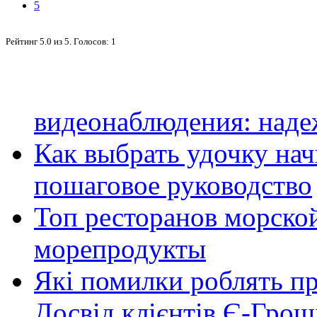
5
Рейтинг
5.0
из
5
. Голосов:
1
видеонаблюдения: наде
Как выбрать удочку на
пошаговое руководство
Топ ресторанов морской
морепродукты
Які помилки роблять п
Досвід клієнтів Є-Грош