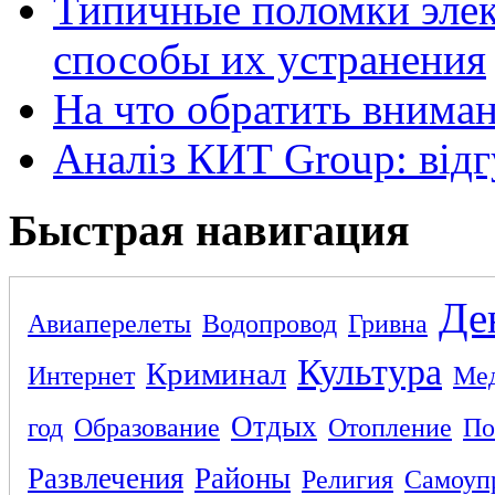
Типичные поломки элек
способы их устранения
На что обратить внима
Аналіз КИТ Group: відг
Быстрая навигация
Де
Авиаперелеты
Водопровод
Гривна
Культура
Криминал
Интернет
Ме
Отдых
год
Образование
Отопление
По
Развлечения
Районы
Религия
Самоуп