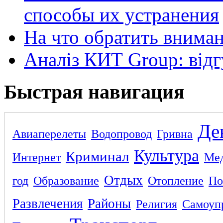
способы их устранения
На что обратить внима
Аналіз КИТ Group: відг
Быстрая навигация
Де
Авиаперелеты
Водопровод
Гривна
Культура
Криминал
Интернет
Ме
Отдых
год
Образование
Отопление
По
Развлечения
Районы
Религия
Самоуп