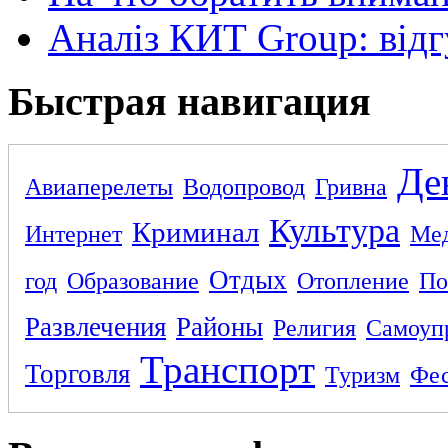
Аналіз КИТ Group: відг
Быстрая навигация
Де
Авиаперелеты
Водопровод
Гривна
Культура
Криминал
Интернет
Ме
Отдых
год
Образование
Отопление
По
Развлечения
Районы
Религия
Самоуп
Транспорт
Торговля
Туризм
Фес