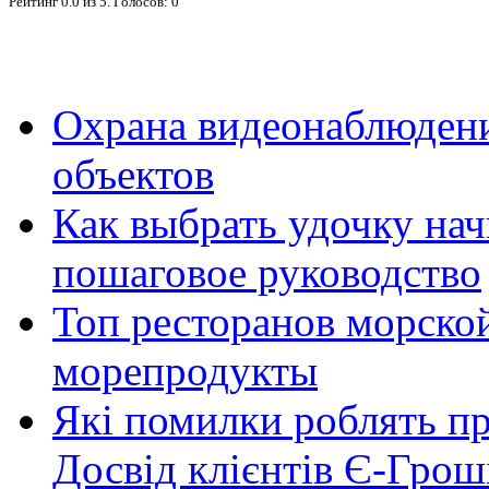
Рейтинг
0.0
из
5
. Голосов:
0
Охрана видеонаблюден
объектов
Как выбрать удочку на
пошаговое руководство
Топ ресторанов морской
морепродукты
Які помилки роблять п
Досвід клієнтів Є-Грош