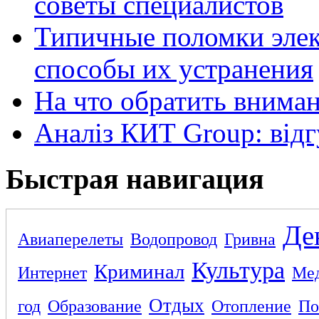
советы специалистов
Типичные поломки элек
способы их устранения
На что обратить внима
Аналіз КИТ Group: відг
Быстрая навигация
Де
Авиаперелеты
Водопровод
Гривна
Культура
Криминал
Интернет
Ме
Отдых
год
Образование
Отопление
По