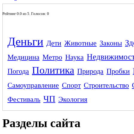
Рейтинг
0.0
из
5
. Голосов:
0
Деньги
Зд
Дети
Животные
Законы
Недвижимос
Медицина
Метро
Наука
Политика
Погода
Природа
Пробки
Самоуправление
Спорт
Строительство
ЧП
Фестиваль
Экология
Разделы сайта