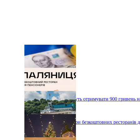
Українці з жовтня зможуть отримувати 900 гривень н
У Києві відкриють ще три безкоштовних ресторанів дл