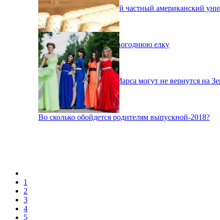
В Киеве открылся новый частный американский уни
В Киеве монтируют новогоднюю елку
Первые колонизаторы Марса могут не вернутся на З
Во сколько обойдется родителям выпускной-2018?
1
2
3
4
5