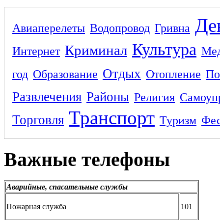
Де
Авиаперелеты
Водопровод
Гривна
Культура
Криминал
Интернет
Ме
Отдых
год
Образование
Отопление
По
Развлечения
Районы
Религия
Самоуп
Транспорт
Торговля
Туризм
Фес
Важные телефоны
Аварийные, спасательные службы
Пожарная служба
101