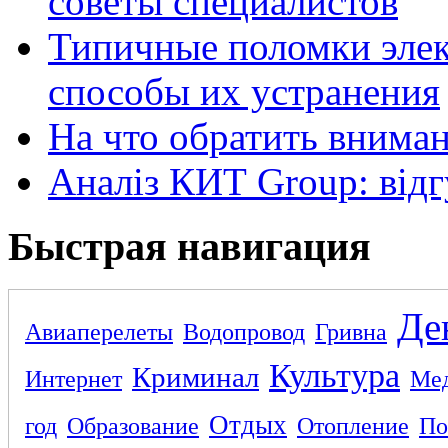
советы специалистов
Типичные поломки элек
способы их устранения
На что обратить внима
Аналіз КИТ Group: відг
Быстрая навигация
Де
Авиаперелеты
Водопровод
Гривна
Культура
Криминал
Интернет
Ме
Отдых
год
Образование
Отопление
По