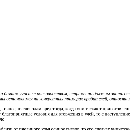
на дачном участке пчеловодством, непременно должны знать осн
мы остановимся на конкретных примерах вредителей, относящихс
 точнее, пчеловодам вред тогда, когда они таскают приготовлен
ает благоприятные условия для вторжения в улей, то с наступлен
ло.
близи от пчелиного улья осиное гнездо, то его следует уничтожи