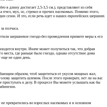
abro
в длину достигает 2,5-3,5 см.), представляют из себя
а пчел, мух, ос, стрекоз и прочих насекомых. Помимо этого,
ин сезон. И это, если речь идет о наших европейских шершнях
за полчаса.
аметили шершневое гнездо-без промедления примите меры к его
ходится внутри. Иначе может получиться так, что добрая
 места, где раньше было гнездо, однако отсутствие дома
 еще не один день.
добающим образом, чтоб защититься от укусов мощных жал,
голову защитить шлемом. После этого проверьте, нет ли на вас
те приступать к делу. В процессе Вы можете услышать как бы
омбинезон.
е не превратились во взрослых насекомых и в основном