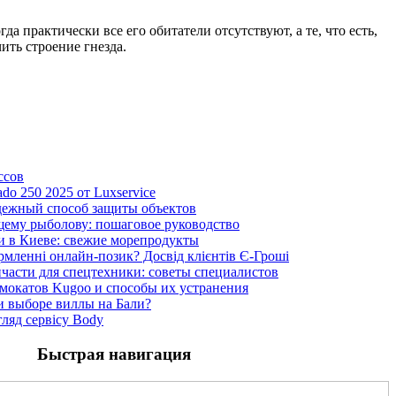
 практически все его обитатели отсутствуют, а те, что есть,
ить строение гнезда.
ссов
ado 250 2025 от Luxservice
дежный способ защиты объектов
щему рыболову: пошаговое руководство
и в Киеве: свежие морепродукты
рмленні онлайн-позик? Досвід клієнтів Є-Гроші
пчасти для спецтехники: советы специалистов
мокатов Kugoo и способы их устранения
и выборе виллы на Бали?
гляд сервісу Body
Быстрая навигация