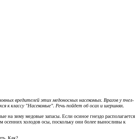
овных вредителей этих медоносных насекомых. Врагов у пчел-
я к классу "Насекомые". Речь пойдет об осах и шершнях.
ные на зиму медовые запасы. Если осиное гнездо располагается
ием осенних холодов осы, поскольку они более выносливы к
ть. Как?