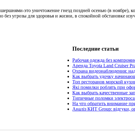
ершнями-это уничтожение гнезд поздней осенью (в ноябре), когда
 без угрозы для здоровья и жизни, в спокойной обстановке изуч
Последние статьи
Рабочая одежда без компроми
Аренда Toyota Land Cruiser Pr
Охрана видеонаблюдения: на
Как выбрать удочку начинаю
Топ ресторанов морской кухн
Які помилки роблять при офо
Как выбрать качественные за
Типичные поломки электроса
На что обратить внимание пр
Аналіз КИТ Group: відгуки, о