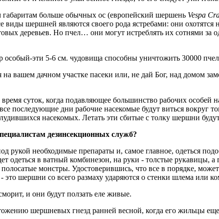
им габаритам больше обычных ос (европейский шершень
Vespa Cr
се виды шершней являются своего рода ястребами: они охотятся н
вых деревьев. Но пчел… они могут истреблять их сотнями за од
р особый-эти 5-6 см. чудовища способны уничтожить 30000 пчел 
 на вашем дачном участке пасеки или, не дай Бог, над домом з
время суток, когда подавляющее большинство рабочих особей на
е последующие дни рабочие насекомые будут виться вокруг того
блудившихся насекомых. Летать эти сбитые с толку шершни будут
специалистам дезинсекционных служб?
под рукой необходимые препараты и, самое главное, одеться по
ет одеться в ватный комбинезон, на руки - толстые рукавицы, а 
и полосатые монстры. Удостоверившись, что все в порядке, може
 - это шершни со всего размаху ударяются о стенки шлема или к
морит, и они будут ползать еле живые.
ичтожению шершневых гнезд ранней весной, когда его жильцы ещ