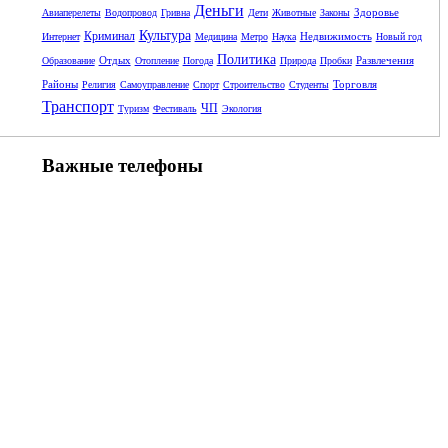
Деньги
Здоровье
Авиаперелеты
Водопровод
Гривна
Дети
Животные
Законы
Культура
Криминал
Недвижимость
Интернет
Медицина
Метро
Наука
Новый год
Политика
Отдых
Развлечения
Образование
Отопление
Погода
Природа
Пробки
Районы
Торговля
Религия
Самоуправление
Спорт
Строительство
Студенты
Транспорт
ЧП
Туризм
Фестиваль
Экология
Важные телефоны