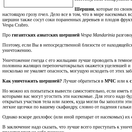
Шершни
, которые по сво
настоящую грозу пчел. Дело все в том, что в мире насекомых в
шершни также сосут соки пораненных деревьев и плодов фрукто
Vespa Crabro.
Про
гигантских азиатских шершней
Vespa Mandarinia
разгово
Поэтому, если Вы в непосредственной близости от находящейся
уничтожению.
Уничтожение гнезда с его жильцами лучше проводить в темное 
половина жалящих перепончатокрылых окажется уцелевшей и вс
нисколько не умаляет опасность, могущую исходить от этих за
Как уничтожить шершней?
Лучше обратиться в
МЧС
или к
Но можно их попытаться вывести самостоятельно, если иметь 
которыми вас могут угостить эти насекомые. Для этого надо буд
открытых участков тела или лазеек, куда могли бы заползти эт
легкие щелчки по вашему скафандру, словно от падения гальки
Однако вскоре дихлофос (или иной препарат от насекомых) их с
В заключение надо сказать, что лучше всего приступать к ун