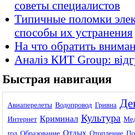
советы специалистов
Типичные поломки элек
способы их устранения
На что обратить внима
Аналіз КИТ Group: відг
Быстрая навигация
Де
Авиаперелеты
Водопровод
Гривна
Культура
Криминал
Интернет
Ме
Отдых
год
Образование
Отопление
По