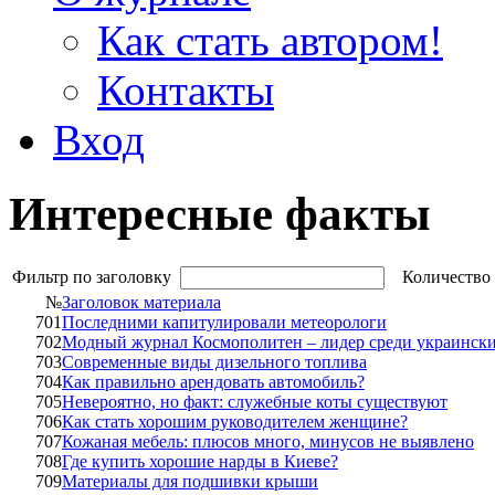
Как стать автором!
Контакты
Вход
Интересные факты
Фильтр по заголовку
Количество 
№
Заголовок материала
701
Последними капитулировали метеорологи
702
Модный журнал Космополитен – лидер среди украински
703
Современные виды дизельного топлива
704
Как правильно арендовать автомобиль?
705
Невероятно, но факт: служебные коты существуют
706
Как стать хорошим руководителем женщине?
707
Кожаная мебель: плюсов много, минусов не выявлено
708
Где купить хорошие нарды в Киеве?
709
Материалы для подшивки крыши