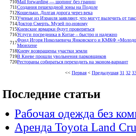
710
Mail forwarding — шопинг без границ
711
Создания пешеходной зоны на Подоле
712
Кошельки. Долгая дорога через века
713
Ученые из Израиля заявляют, что могут вылечить от так
714
Доктор Смерть. Музей по-новому
715
Киевские ярмарки будут проверяться
716
Услуги посредника в Китае – быстро и надежно
Фонд Игоря Николаевича Янковского и КМКФ «Молодос
717
Мюнхене
718
Киеву возвращены участки земли
719
В Киеве прошли увольнения парковщиков
720
Рестораны собираться переходить на эконом-вариант
<<
Первая
<
Предыдущая
31
32
3
Последние статьи
Рабочая одежда без ко
Аренда Toyota Land Cru