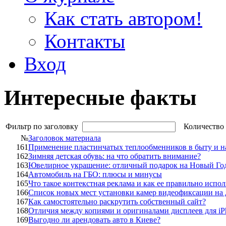
Как стать автором!
Контакты
Вход
Интересные факты
Фильтр по заголовку
Количество 
№
Заголовок материала
161
Применение пластинчатых теплообменников в быту и н
162
Зимняя детская обувь: на что обратить внимание?
163
Ювелирное украшение: отличный подарок на Новый Го
164
Автомобиль на ГБО: плюсы и минусы
165
Что такое контекстная реклама и как ее правильно испол
166
Список новых мест установки камер видеофиксации на 
167
Как самостоятельно раскрутить собственный сайт?
168
Отличия между копиями и оригиналами дисплеев для iP
169
Выгодно ли арендовать авто в Киеве?