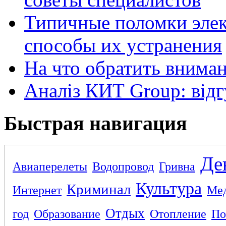
Типичные поломки элек
способы их устранения
На что обратить внима
Аналіз КИТ Group: відг
Быстрая навигация
Де
Авиаперелеты
Водопровод
Гривна
Культура
Криминал
Интернет
Ме
Отдых
год
Образование
Отопление
По