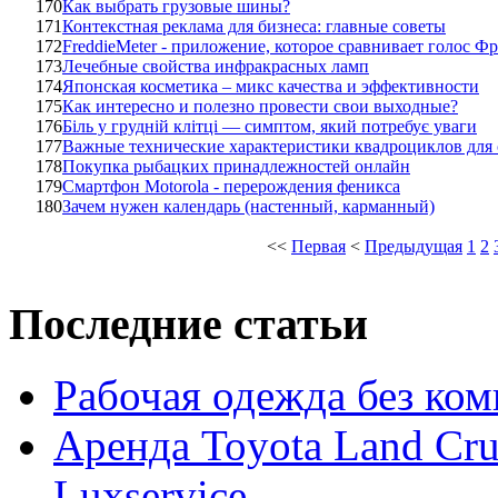
170
Как выбрать грузовые шины?
171
Контекстная реклама для бизнеса: главные советы
172
FreddieMeter - приложение, которое сравнивает голос 
173
Лечебные свойства инфракрасных ламп
174
Японская косметика – микс качества и эффективности
175
Как интересно и полезно провести свои выходные?
176
Біль у грудній клітці — симптом, який потребує уваги
177
Важные технические характеристики квадроциклов для 
178
Покупка рыбацких принадлежностей онлайн
179
Смартфон Motorola - перерождения феникса
180
Зачем нужен календарь (настенный, карманный)
<<
Первая
<
Предыдущая
1
2
Последние статьи
Рабочая одежда без ко
Аренда Toyota Land Cru
Luxservice