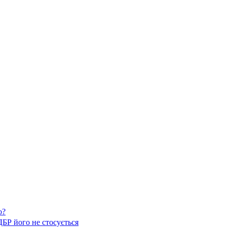
о?
ДБР його не стосується