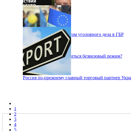
Гриценко стал фигурантом уголовного дела в ГБР
Как на украинцах отразиться безвизовый режим?
Россия по-прежнему главный торговый партнер Укр
1
2
3
4
5