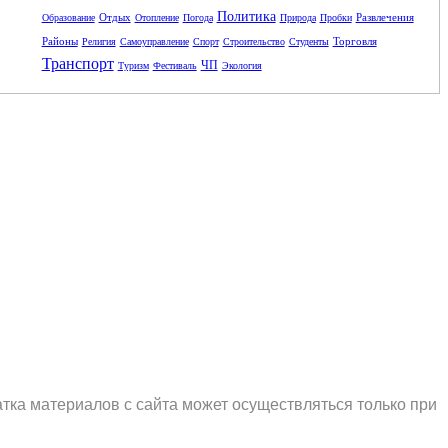
Политика
Отдых
Развлечения
Образование
Отопление
Погода
Природа
Пробки
Районы
Торговля
Религия
Самоуправление
Спорт
Строительство
Студенты
Транспорт
ЧП
Туризм
Фестиваль
Экология
тка материалов с сайта может осуществляться только при