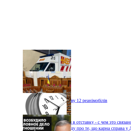
Мюнхен подарував Києву 12 реанімобілів
Премьер-министр подал в отставку - с чем это связан
Гриценко сказав неправду про те, що карна справа у 