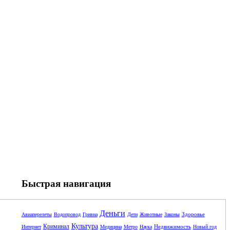
Быстрая навигация
Деньги
Здоровье
Авиаперелеты
Водопровод
Гривна
Дети
Животные
Законы
Культура
Криминал
Недвижимость
Интернет
Медицина
Метро
Наука
Новый год