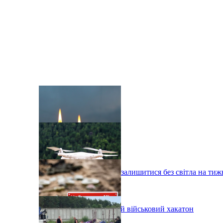
Київ та область можуть залишитися без світла на тиж
У Києві провели перший військовий хакатон