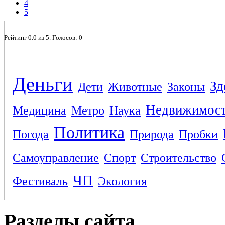
4
5
Рейтинг
0.0
из
5
. Голосов:
0
Деньги
Зд
Дети
Животные
Законы
Недвижимос
Медицина
Метро
Наука
Политика
Погода
Природа
Пробки
Самоуправление
Спорт
Строительство
ЧП
Фестиваль
Экология
Разделы сайта