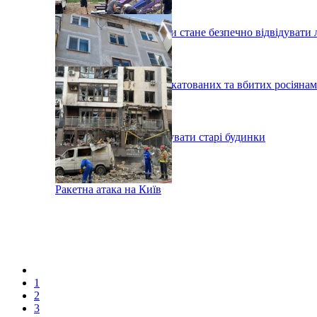
В ДСНС розповіли, коли стане безпечно відвідувати л
В Бучі почали ховати закатованих та вбитих росіяна
У Києві хочуть перебудувати старі будинки
Ракетна атака на Київ
1
2
3