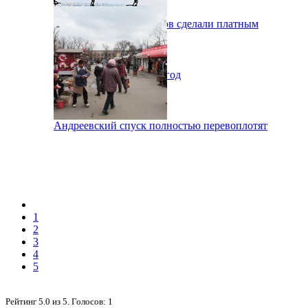
Заезд на Труханов остров сделали платным
Как изменился Киев за год
Андреевский спуск полностью перевоплотят
1
2
3
4
5
Рейтинг
5.0
из
5
. Голосов:
1