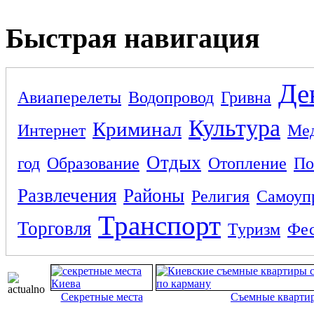
Быстрая навигация
Де
Авиаперелеты
Водопровод
Гривна
Культура
Криминал
Интернет
Ме
Отдых
год
Образование
Отопление
По
Развлечения
Районы
Религия
Самоуп
Транспорт
Торговля
Туризм
Фес
Секретные места
Съемные кварти