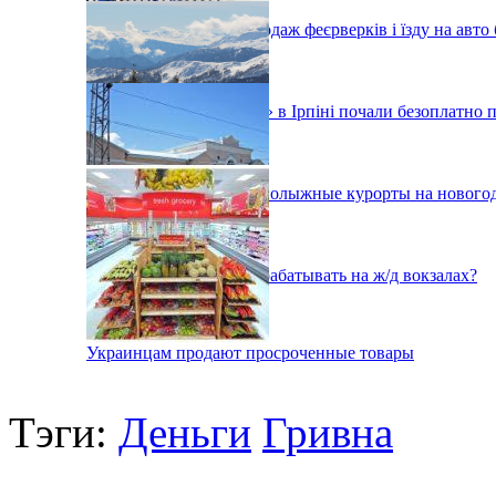
У Києві заборонили продаж феєрверків і їзду на авто
У медцентрі «Добробут» в Ірпіні почали безоплатно 
Как будут работать горнолыжные курорты на нового
Как в Украине будут зарабатывать на ж/д вокзалах?
Украинцам продают просроченные товары
Тэги:
Деньги
Гривна