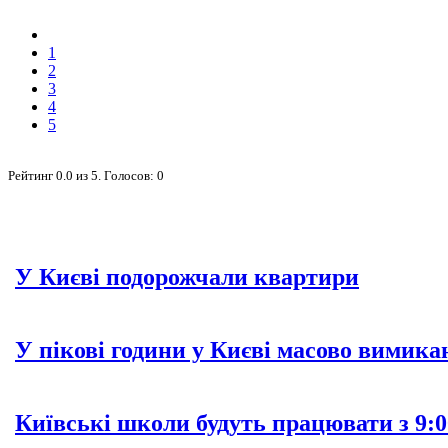
1
2
3
4
5
Рейтинг
0.0
из
5
. Голосов:
0
У Києві подорожчали квартири
У пікові години у Києві масово вимика
Київські школи будуть працювати з 9:0