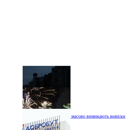
У пікові години у Києві масово вимикають вивіски