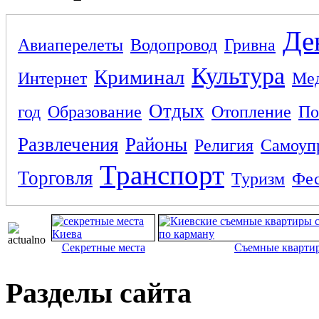
Де
Авиаперелеты
Водопровод
Гривна
Культура
Криминал
Интернет
Ме
Отдых
год
Образование
Отопление
По
Развлечения
Районы
Религия
Самоуп
Транспорт
Торговля
Туризм
Фес
Секретные места
Съемные кварти
Разделы сайта