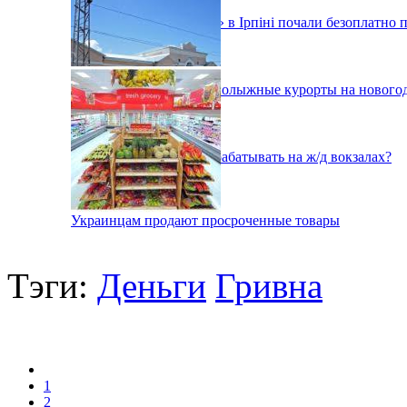
У медцентрі «Добробут» в Ірпіні почали безоплатно 
Как будут работать горнолыжные курорты на нового
Как в Украине будут зарабатывать на ж/д вокзалах?
Украинцам продают просроченные товары
Тэги:
Деньги
Гривна
1
2