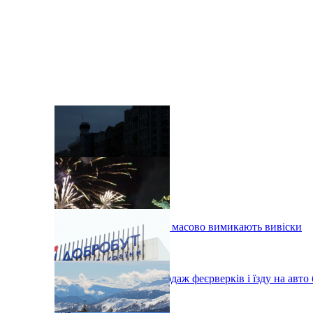
У пікові години у Києві масово вимикають вивіски
У Києві заборонили продаж феєрверків і їзду на авто