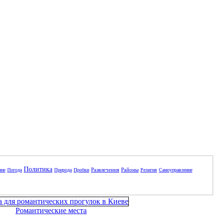
Политика
Развлечения
Районы
ние
Погода
Природа
Пробки
Религия
Самоуправление
Романтические места