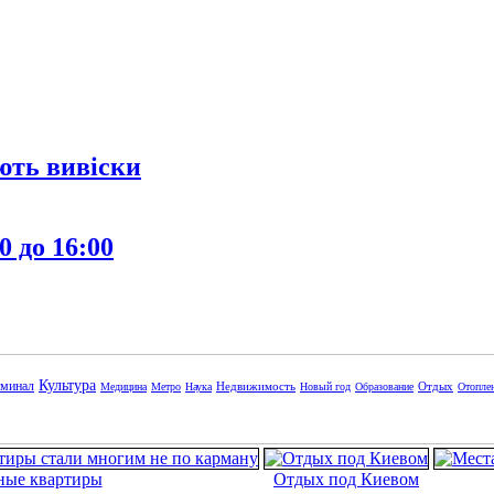
ють вивіски
0 до 16:00
Культура
минал
Недвижимость
Отдых
Медицина
Метро
Наука
Новый год
Образование
Отопле
ные квартиры
Отдых под Киевом