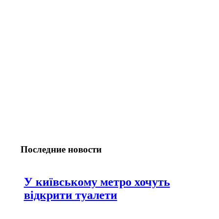
Последние новости
У київському метро хочуть
відкрити туалети