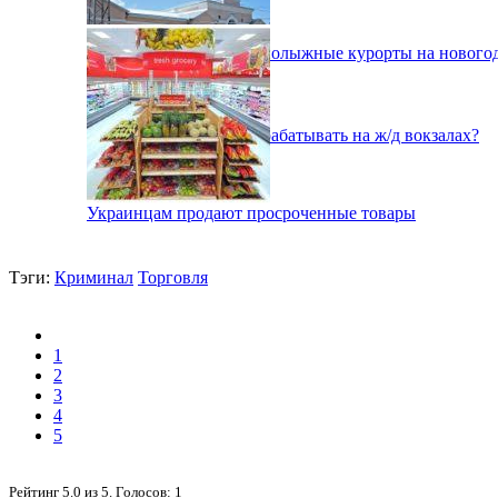
Как будут работать горнолыжные курорты на нового
Как в Украине будут зарабатывать на ж/д вокзалах?
Украинцам продают просроченные товары
Тэги:
Криминал
Торговля
1
2
3
4
5
Рейтинг
5.0
из
5
. Голосов:
1