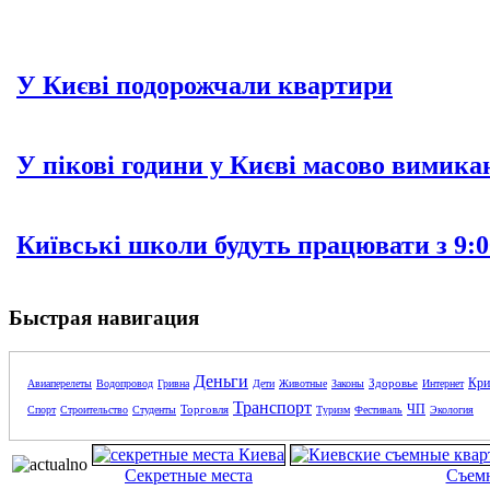
У Києві подорожчали квартири
У пікові години у Києві масово вимика
Київські школи будуть працювати з 9:0
Быстрая навигация
Деньги
Кри
Здоровье
Авиаперелеты
Водопровод
Гривна
Дети
Животные
Законы
Интернет
Транспорт
ЧП
Торговля
Спорт
Строительство
Студенты
Туризм
Фестиваль
Экология
Секретные места
Съем