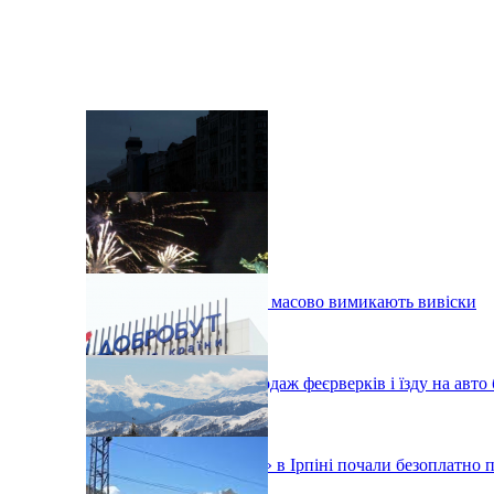
У пікові години у Києві масово вимикають вивіски
У Києві заборонили продаж феєрверків і їзду на авто
У медцентрі «Добробут» в Ірпіні почали безоплатно 