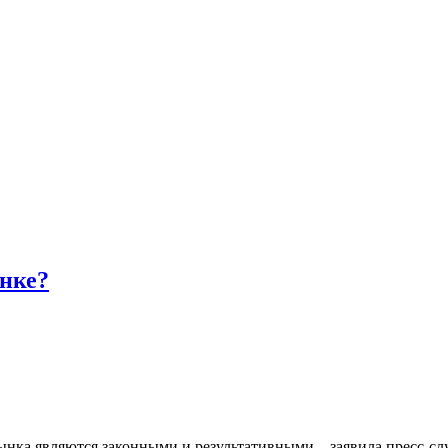
нке?
ынка являются законными и результативными – заявила пресс-с