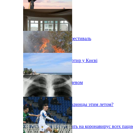
В Киеве состоится эко-фестиваль
Ситуація з орендою квартир у Києві
Пожар на свалке под Киевом
Куда поедут отдыхать укринцы этим летом?
В Киеве будут тестировать на коронавирус всех паци