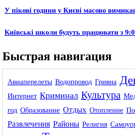
У пікові години у Києві масово вимика
Київські школи будуть працювати з 9:0
Быстрая навигация
Де
Авиаперелеты
Водопровод
Гривна
Культура
Криминал
Интернет
Ме
Отдых
год
Образование
Отопление
По
Развлечения
Районы
Религия
Самоуп