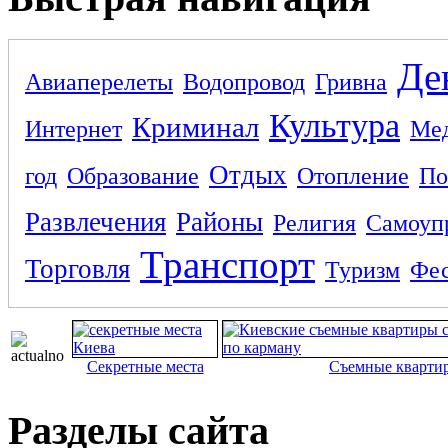
Де
Авиаперелеты
Водопровод
Гривна
Культура
Криминал
Интернет
Ме
Отдых
год
Образование
Отопление
По
Развлечения
Районы
Религия
Самоуп
Транспорт
Торговля
Туризм
Фес
Секретные места
Съемные кварти
Разделы сайта