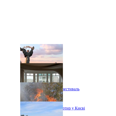
В Киеве состоится эко-фестиваль
Ситуація з орендою квартир у Києві