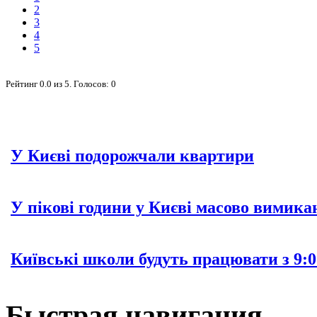
2
3
4
5
Рейтинг
0.0
из
5
. Голосов:
0
У Києві подорожчали квартири
У пікові години у Києві масово вимика
Київські школи будуть працювати з 9:0
Быстрая навигация