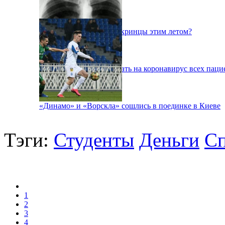
Куда поедут отдыхать укринцы этим летом?
В Киеве будут тестировать на коронавирус всех паци
«Динамо» и «Ворскла» сошлись в поединке в Киеве
Тэги:
Студенты
Деньги
С
1
2
3
4