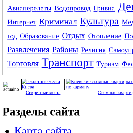
Де
Авиаперелеты
Водопровод
Гривна
Культура
Криминал
Интернет
Ме
Отдых
год
Образование
Отопление
По
Развлечения
Районы
Религия
Самоуп
Транспорт
Торговля
Туризм
Фес
Секретные места
Съемные кварти
Разделы сайта
Карта сайта