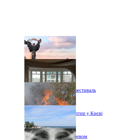
В Киеве состоится эко-фестиваль
Ситуація з орендою квартир у Києві
Пожар на свалке под Киевом