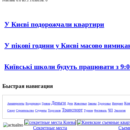
Рейтинг
0.0
из
5
. Голосов:
0
У Києві подорожчали квартири
У пікові години у Києві масово вимика
Київські школи будуть працювати з 9:0
Быстрая навигация
Деньги
Кри
Здоровье
Авиаперелеты
Водопровод
Гривна
Дети
Животные
Законы
Интернет
Транспорт
ЧП
Торговля
Спорт
Строительство
Студенты
Туризм
Фестиваль
Экология
Секретные места
Съем