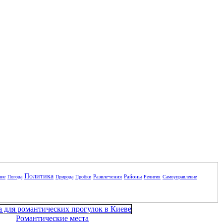
Политика
Развлечения
Районы
ние
Погода
Природа
Пробки
Религия
Самоуправление
Романтические места