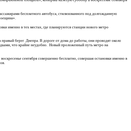
 пассажирами бесплатного автобуса, стилизованного под долгожданную
роещина».
вки именно в тех местах, где планируются станции нового метро
а правый берег
Днепра. В дороге от дома до работы, они проводят около
адками, что крайне неудобно.
Новый проложенный путь метро на
 воскресенье сентября совершенно бесплатно, совершая остановки именно в
ов.