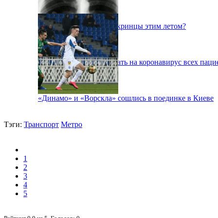
Куда поедут отдыхать укринцы этим летом?
В Киеве будут тестировать на коронавирус всех паци
«Динамо» и «Ворскла» сошлись в поединке в Киеве
Тэги:
Транспорт
Метро
1
2
3
4
5