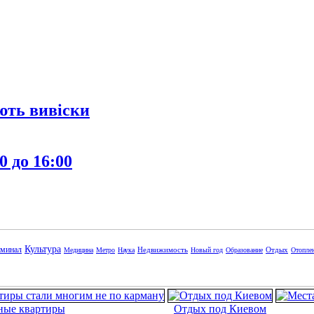
ють вивіски
0 до 16:00
Культура
минал
Недвижимость
Отдых
Медицина
Метро
Наука
Новый год
Образование
Отопле
ные квартиры
Отдых под Киевом