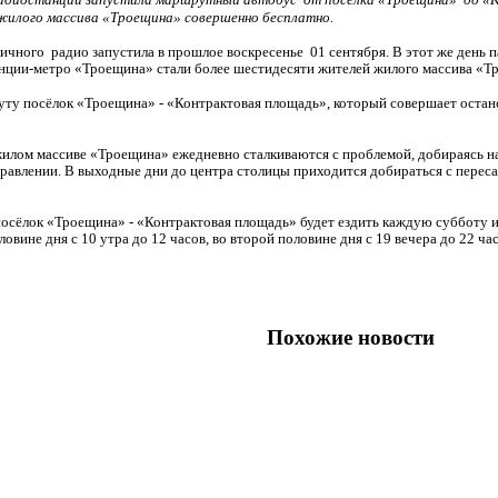
жилого массива «Троещина» совершенно бесплатно.
личного
радио запустила в прошлое воскресенье
01 сентября. В этот же день
нции-метро «Троещина» стали более шестидесяти жителей жилого массива «Т
ту посёлок «Троещина» - «Контрактовая площадь», который совершает остано
илом массиве «Троещина» ежедневно сталкиваются с проблемой, добираясь н
аправлении. В выходные дни до центра столицы приходится добираться с перес
осёлок «Троещина» - «Контрактовая площадь» будет ездить каждую субботу и
вине дня с 10 утра до 12 часов, во второй половине дня с 19 вечера до 22 час
Похожие новости