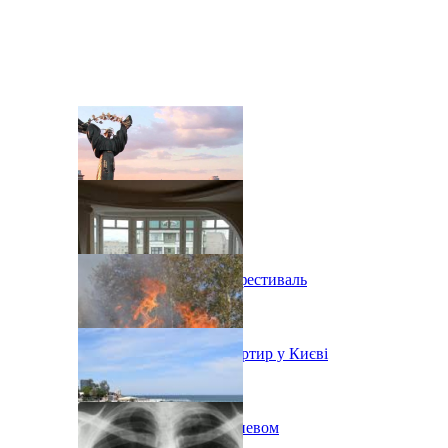
В Киеве состоится эко-фестиваль
Ситуація з орендою квартир у Києві
Пожар на свалке под Киевом