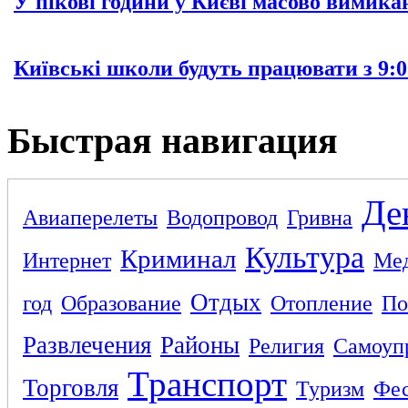
У пікові години у Києві масово вимика
Київські школи будуть працювати з 9:0
Быстрая навигация
Де
Авиаперелеты
Водопровод
Гривна
Культура
Криминал
Интернет
Ме
Отдых
год
Образование
Отопление
По
Развлечения
Районы
Религия
Самоуп
Транспорт
Торговля
Туризм
Фес