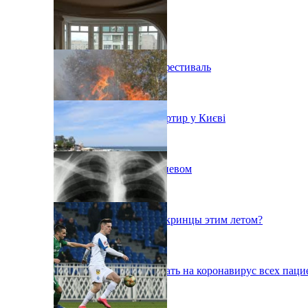
В Киеве состоится эко-фестиваль
Ситуація з орендою квартир у Києві
Пожар на свалке под Киевом
Куда поедут отдыхать укринцы этим летом?
В Киеве будут тестировать на коронавирус всех паци