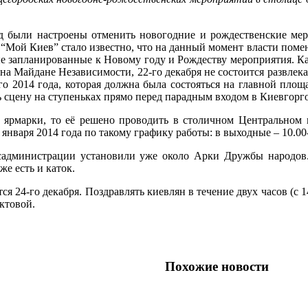
д были настроены отменить новогодние и рождественские мер
 “Мой Киев” стало известно, что на данный момент власти поме
е запланированные к Новому году и Рождеству мероприятия. Ка
 на Майдане Независимости, 22-го декабря не состоится развлек
о 2014 года, которая должна была состояться на главной площа
ь сцену на ступеньках прямо перед парадным входом в Киевгор
 ярмарки, то её решено проводить в столичном Центральном п
 января 2014 года по такому графику работы: в выходные – 10.00-2
садминистрации установили уже около Арки Дружбы народов.
же есть и каток.
я 24-го декабря. Поздравлять киевлян в течение двух часов (с 1
ктовой.
Похожие новости