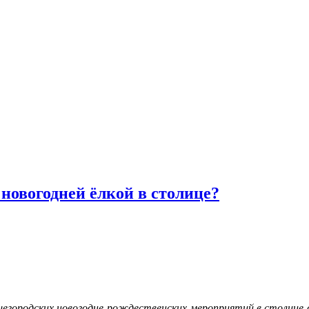
 новогодней ёлкой в столице?
егородских новогодне-рождественских мероприятий в столице от