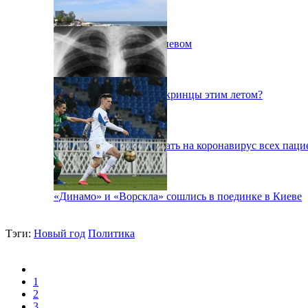
Пожар на свалке под Киевом
Куда поедут отдыхать укринцы этим летом?
В Киеве будут тестировать на коронавирус всех паци
«Динамо» и «Ворскла» сошлись в поединке в Киеве
Тэги:
Новый год
Политика
1
2
3