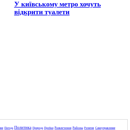
У київському метро хочуть
відкрити туалети
Политика
Развлечения
Районы
ние
Погода
Природа
Пробки
Религия
Самоуправление