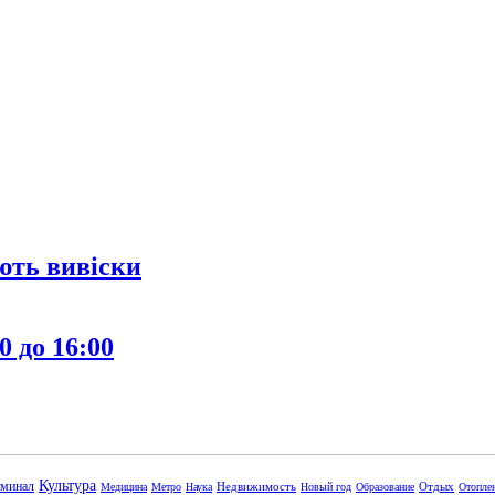
ють вивіски
0 до 16:00
Культура
минал
Недвижимость
Отдых
Медицина
Метро
Наука
Новый год
Образование
Отопле