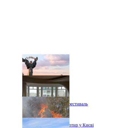
В Киеве состоится эко-фестиваль
Ситуація з орендою квартир у Києві