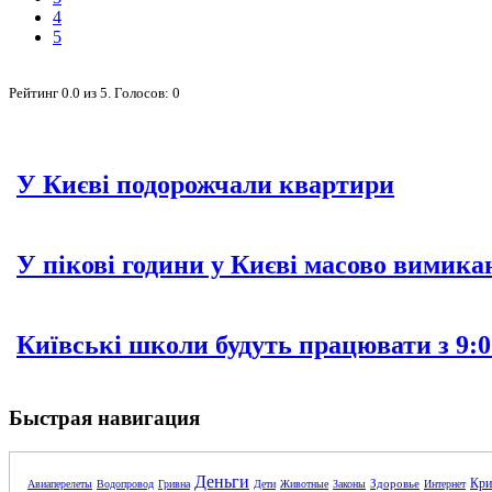
4
5
Рейтинг
0.0
из
5
. Голосов:
0
У Києві подорожчали квартири
У пікові години у Києві масово вимика
Київські школи будуть працювати з 9:0
Быстрая навигация
Деньги
Кри
Здоровье
Авиаперелеты
Водопровод
Гривна
Дети
Животные
Законы
Интернет