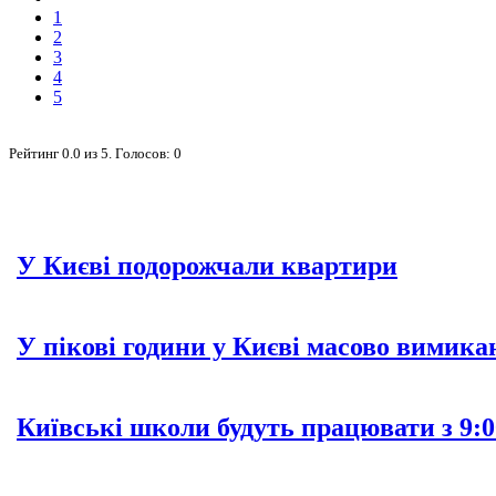
1
2
3
4
5
Рейтинг
0.0
из
5
. Голосов:
0
У Києві подорожчали квартири
У пікові години у Києві масово вимика
Київські школи будуть працювати з 9:0