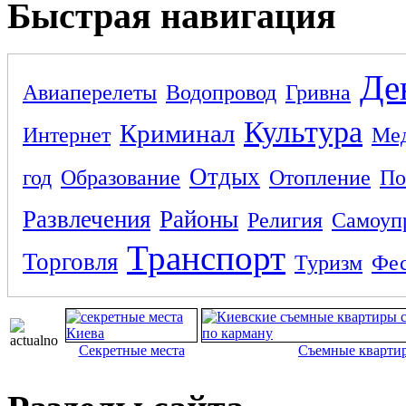
Быстрая навигация
Де
Авиаперелеты
Водопровод
Гривна
Культура
Криминал
Интернет
Ме
Отдых
год
Образование
Отопление
По
Развлечения
Районы
Религия
Самоуп
Транспорт
Торговля
Туризм
Фес
Секретные места
Съемные кварти