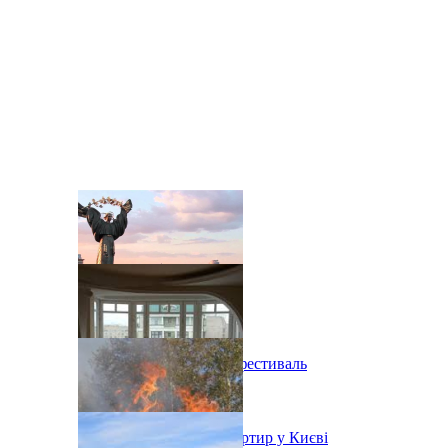
В Киеве состоится эко-фестиваль
Ситуація з орендою квартир у Києві