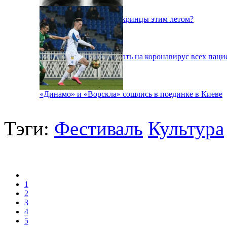
Куда поедут отдыхать укринцы этим летом?
В Киеве будут тестировать на коронавирус всех паци
«Динамо» и «Ворскла» сошлись в поединке в Киеве
Тэги:
Фестиваль
Культура
1
2
3
4
5