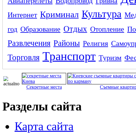
Авиаперелеты
Водопровод
Гривна
Культура
Криминал
Интернет
Ме
Отдых
год
Образование
Отопление
По
Развлечения
Районы
Религия
Самоуп
Транспорт
Торговля
Туризм
Фес
Секретные места
Съемные кварти
Разделы сайта
Карта сайта