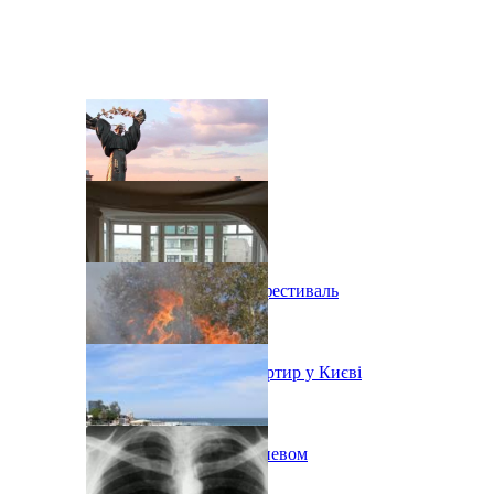
В Киеве состоится эко-фестиваль
Ситуація з орендою квартир у Києві
Пожар на свалке под Киевом