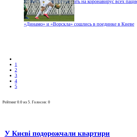
В Киеве будут тестировать на коронавирус всех паци
«Динамо» и «Ворскла» сошлись в поединке в Киеве
1
2
3
4
5
Рейтинг
0.0
из
5
. Голосов:
0
У Києві подорожчали квартири