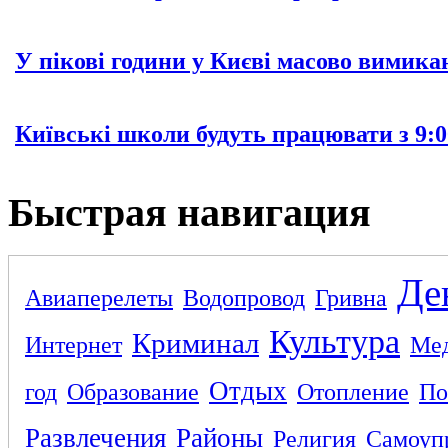
У пікові години у Києві масово вимика
Київські школи будуть працювати з 9:0
Быстрая навигация
Де
Авиаперелеты
Водопровод
Гривна
Культура
Криминал
Интернет
Ме
Отдых
год
Образование
Отопление
По
Развлечения
Районы
Религия
Самоуп