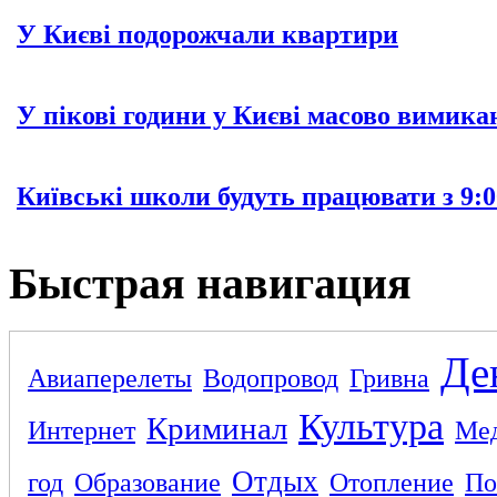
У Києві подорожчали квартири
У пікові години у Києві масово вимика
Київські школи будуть працювати з 9:0
Быстрая навигация
Де
Авиаперелеты
Водопровод
Гривна
Культура
Криминал
Интернет
Ме
Отдых
год
Образование
Отопление
По