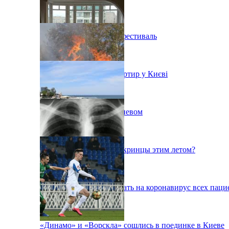
В Киеве состоится эко-фестиваль
Ситуація з орендою квартир у Києві
Пожар на свалке под Киевом
Куда поедут отдыхать укринцы этим летом?
В Киеве будут тестировать на коронавирус всех паци
«Динамо» и «Ворскла» сошлись в поединке в Киеве