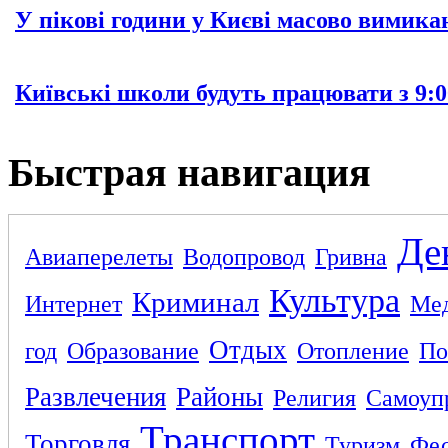
У пікові години у Києві масово вимика
Київські школи будуть працювати з 9:0
Быстрая навигация
Де
Авиаперелеты
Водопровод
Гривна
Культура
Криминал
Интернет
Ме
Отдых
год
Образование
Отопление
По
Развлечения
Районы
Религия
Самоуп
Транспорт
Торговля
Туризм
Фес