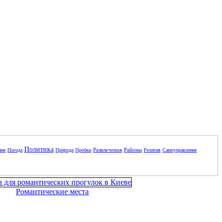
Политика
Развлечения
Районы
ние
Погода
Природа
Пробки
Религия
Самоуправление
Романтические места