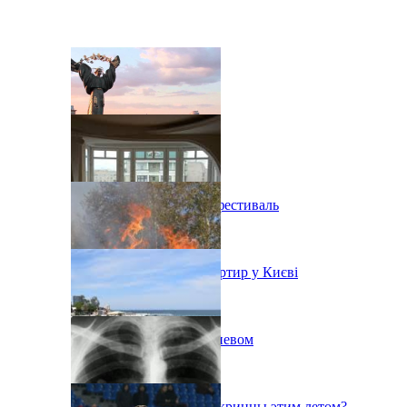
В Киеве состоится эко-фестиваль
Ситуація з орендою квартир у Києві
Пожар на свалке под Киевом
Куда поедут отдыхать укринцы этим летом?