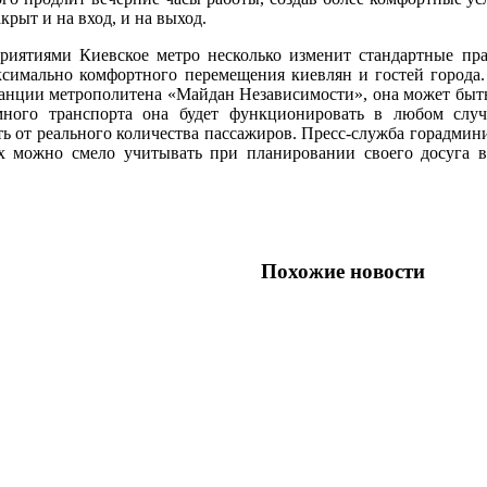
рыт и на вход, и на выход.
иятиями Киевское метро несколько изменит стандартные прав
аксимально комфортного перемещения киевлян и гостей города
нции метрополитена «Майдан Независимости», она может быть з
много транспорта она будет функционировать в любом случ
ть от реального количества пассажиров. Пресс-служба горадми
х можно смело учитывать при планировании своего досуга 
Похожие новости