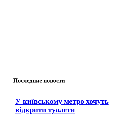
Последние новости
У київському метро хочуть
відкрити туалети