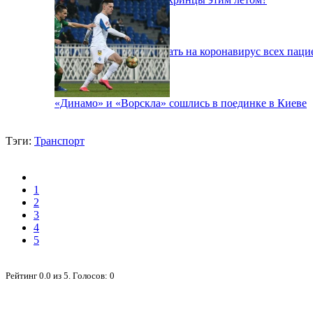
В Киеве будут тестировать на коронавирус всех паци
«Динамо» и «Ворскла» сошлись в поединке в Киеве
Тэги:
Транспорт
1
2
3
4
5
Рейтинг
0.0
из
5
. Голосов:
0