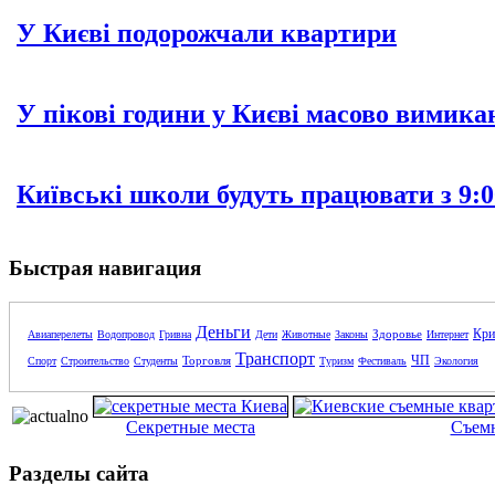
У Києві подорожчали квартири
У пікові години у Києві масово вимика
Київські школи будуть працювати з 9:0
Быстрая навигация
Деньги
Кри
Здоровье
Авиаперелеты
Водопровод
Гривна
Дети
Животные
Законы
Интернет
Транспорт
ЧП
Торговля
Спорт
Строительство
Студенты
Туризм
Фестиваль
Экология
Секретные места
Съем
Разделы сайта