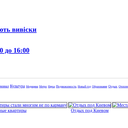
ють вивіски
0 до 16:00
Культура
минал
Недвижимость
Отдых
Медицина
Метро
Наука
Новый год
Образование
Отопле
ные квартиры
Отдых под Киевом